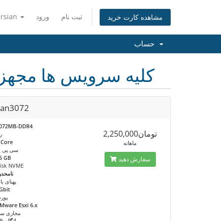
ثبت نام
ورود
ersian
مشاهده کارت خرید
حساب
کلیه سرویس ها مجهز به 1 گیگ پردازنده گرافیک
lan3072
072MB-DDR4
تومان2,250,000
ر
 Core
ماهانه
سی پی ی
5 GB
سفارش دهید
isk NVME
نامحدو
پهنای بان
Gbit
پور
Mware Esxi 6.x
مجازی سا
انگلستا