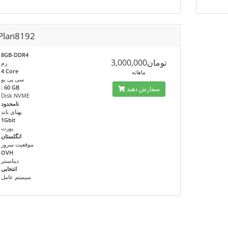
Plan8192
8GB-DDR4
تومان3,000,000
رم
4 Core
ماهانه
سی پی یو
: 60 GB
سفارش دهید
Disk NVME
نامحدود
پهنای باند
1Gbit
پورت
انگلستان
موقعیت سرور
OVH
دیتاسنتر
انتخابی
سیستم عامل