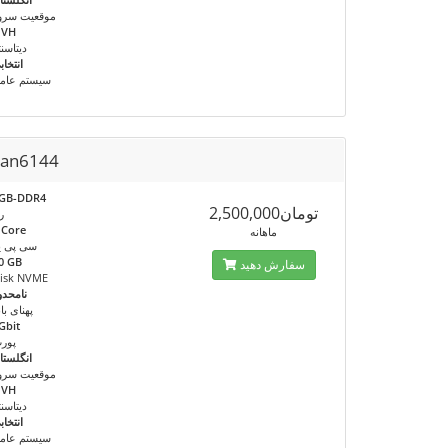
موقعیت سرو
OVH
دیتاسنت
انتخاب
سیستم عام
lan6144
GB-DDR4
تومان2,500,000
ر
 Core
ماهانه
سی پی ی
0 GB
سفارش دهید
isk NVME
نامحدو
پهنای بان
Gbit
پور
انگلستا
موقعیت سرو
OVH
دیتاسنت
انتخاب
سیستم عام