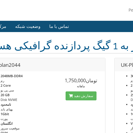
P
تماس با ما
وضعیت شبکه
مرک
ی هستند
plan2044
UK-P
2048MB-DDR4
3
تومان1,750,000
م
رم
2 Core
2
ماهانه
و
سی پی یو
20 GB
2
سفارش دهید
Disk NVME
D
د
نامحدود
د
پهنای باند
1Gbit
1
ت
پورت
V
انگلستان
ز
موقعیت سرور
ن
OVH