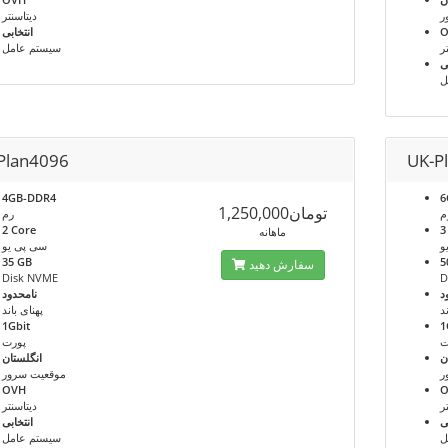
ر
دیتاسنتر
انتخابی
ر
سیستم عامل
ی
ل
Plan4096
UK-P
4GB-DDR4
6
تومان1,250,000
م
رم
2 Core
3
ماهانه
و
سی پی یو
35 GB
5
سفارش دهید
Disk NVME
D
د
نامحدود
د
پهنای باند
1Gbit
1
ت
پورت
ن
انگلستان
ر
موقعیت سرور
OVH
ر
دیتاسنتر
ی
انتخابی
ل
سیستم عامل